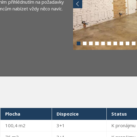
lním přihlédnutím na požadavky
cům nabízet vždy něco navíc.
Plocha
Dispozice
Status
100,4 m2
3+1
K pronájmu