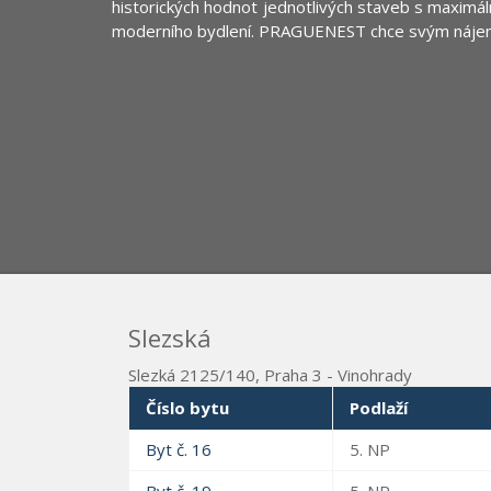
historických hodnot jednotlivých staveb s maximá
moderního bydlení. PRAGUENEST chce svým nájem
Slezská
Slezká 2125/140, Praha 3 - Vinohrady
Číslo bytu
Podlaží
Byt č. 16
5. NP