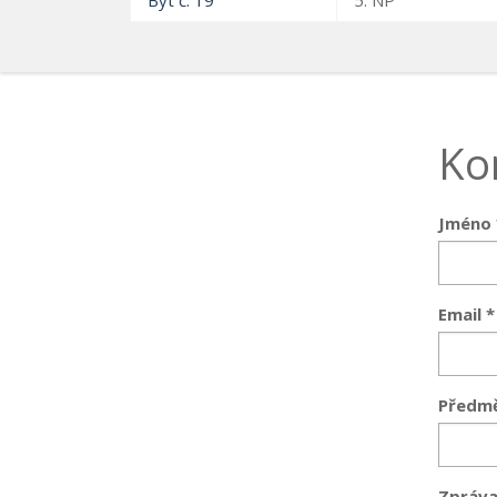
Byt č. 19
5. NP
Ko
Jméno 
Email *
Předmě
Zpráva