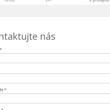
76 m2
3+1
K pronájmu
ntaktujte nás
*
t *
 *